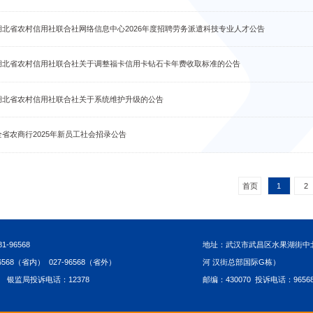
湖北省农村信用社联合社网络信息中心2026年度招聘劳务派遣科技专业人才公告
湖北省农村信用社联合社关于调整福卡信用卡钻石卡年费收取标准的公告
湖北省农村信用社联合社关于系统维护升级的公告
全省农商行2025年新员工社会招录公告
首页
1
2
-96568
地址：武汉市武昌区水果湖街中北
68（省内） 027-96568（省外）
河 汉街总部国际G栋）
3 银监局投诉电话：12378
邮编：430070 投诉电话：9656